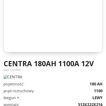
CENTRA 180AH 1100A 12V
kod:
CG1803
pojemność:
180 AH
prąd rozruchowy:
1100
biegun +:
LEWY
wymiary:
513X222X216