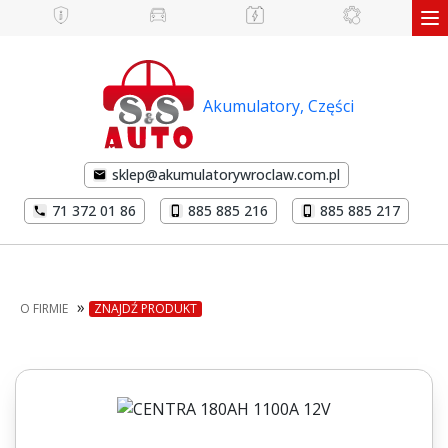
Akumulatory, Części
sklep@akumulatorywroclaw.com.pl
71 372 01 86
885 885 216
885 885 217
»
O FIRMIE
ZNAJDŹ PRODUKT