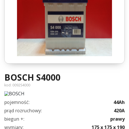
BOSCH S4000
kod:
0092S4000
pojemność:
44Ah
prąd rozruchowy:
420A
biegun +:
prawy
wymiary:
175 x 175 x 190