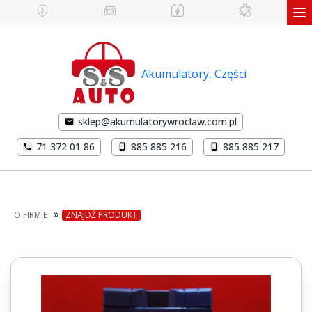
Akumulatory, Części
sklep@akumulatorywroclaw.com.pl
71 372 01 86
885 885 216
885 885 217
»
O FIRMIE
ZNAJDŹ PRODUKT