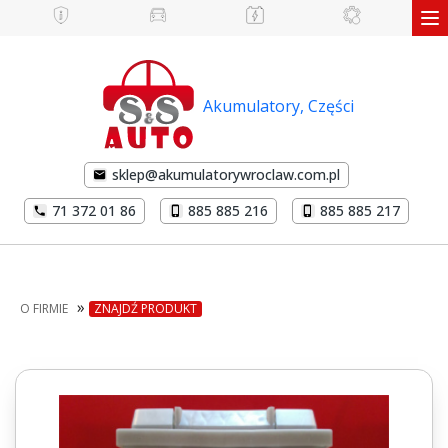
Akumulatory, Części
sklep@akumulatorywroclaw.com.pl
71 372 01 86
885 885 216
885 885 217
»
O FIRMIE
ZNAJDŹ PRODUKT