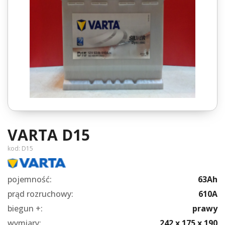
VARTA D15
kod:
D15
pojemność:
63Ah
prąd rozruchowy:
610A
biegun +:
prawy
wymiary:
242 x 175 x 190