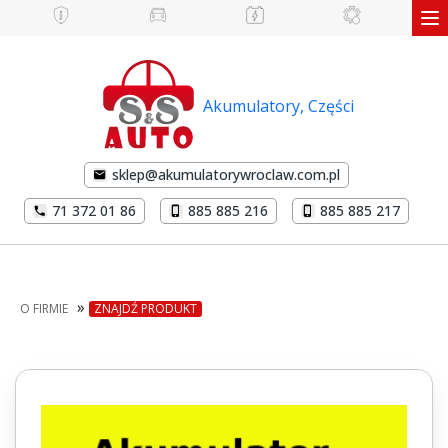
Akumulatory, Części
sklep@akumulatorywroclaw.com.pl
71 372 01 86
885 885 216
885 885 217
»
O FIRMIE
ZNAJDŹ PRODUKT