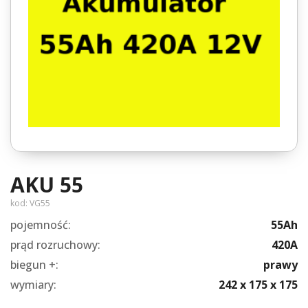
AKU 55
kod:
VG55
pojemność:
55Ah
prąd rozruchowy:
420A
biegun +:
prawy
wymiary:
242 x 175 x 175