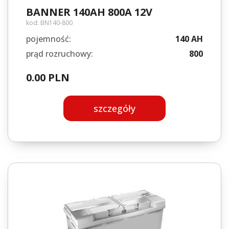
BANNER 140AH 800A 12V
kod:
BN140-800
pojemność:
140 AH
prąd rozruchowy:
800
0.00 PLN
szczegóły