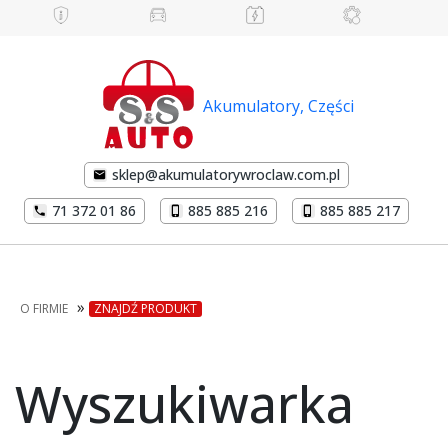
Akumulatory, Części
sklep@akumulatorywroclaw.com.pl
71 372 01 86
885 885 216
885 885 217
»
O FIRMIE
ZNAJDŹ PRODUKT
Wyszukiwarka