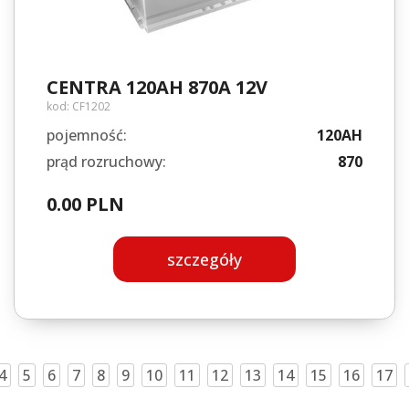
CENTRA 120AH 870A 12V
kod:
CF1202
pojemność:
120AH
prąd rozruchowy:
870
0.00 PLN
szczegóły
4
5
6
7
8
9
10
11
12
13
14
15
16
17