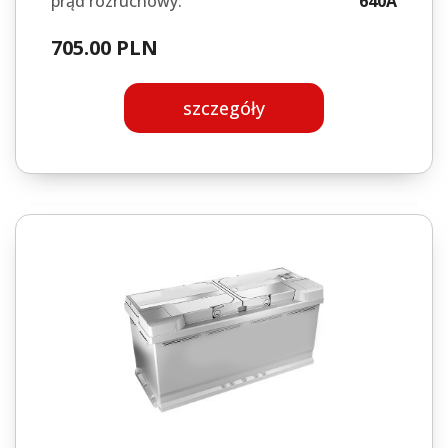
prąd rozruchowy:
640A
705.00 PLN
szczegóły