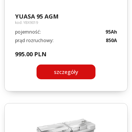
YUASA 95 AGM
kod:
YBX9019
pojemność:
95Ah
prąd rozruchowy:
850A
995.00 PLN
szczegóły