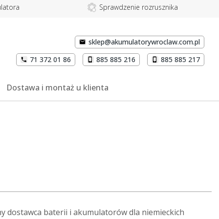
latora
Sprawdzenie rozrusznika
sklep@akumulatorywroclaw.com.pl
71 372 01 86
885 885 216
885 885 217
Dostawa i montaż u klienta
ny dostawca baterii i akumulatorów dla niemieckich