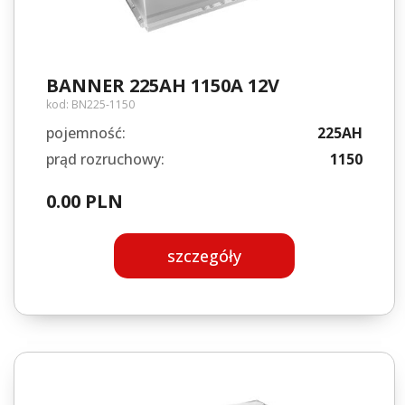
BANNER 225AH 1150A 12V
kod:
BN225-1150
pojemność:
225AH
prąd rozruchowy:
1150
0.00 PLN
szczegóły