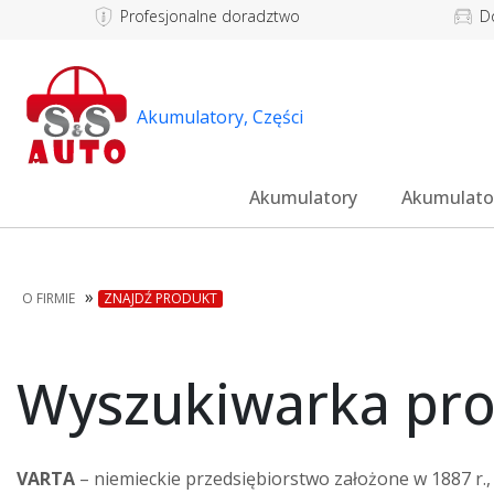
Profesjonalne doradztwo
D
Akumulatory, Części
Akumulatory
Akumulato
»
O FIRMIE
ZNAJDŹ PRODUKT
Wyszukiwarka pr
VARTA
– niemieckie przedsiębiorstwo założone w 1887 r.,