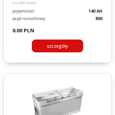
kod:
BN140-800
pojemność:
140 AH
prąd rozruchowy:
800
0.00 PLN
szczegóły