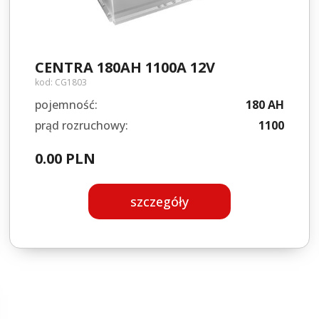
CENTRA 180AH 1100A 12V
kod:
CG1803
pojemność:
180 AH
prąd rozruchowy:
1100
0.00 PLN
szczegóły