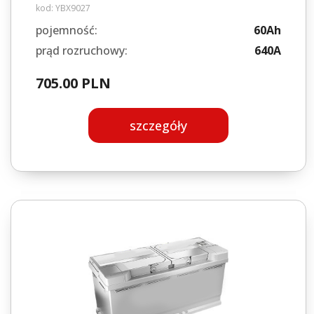
kod:
YBX9027
pojemność:
60Ah
prąd rozruchowy:
640A
705.00 PLN
szczegóły