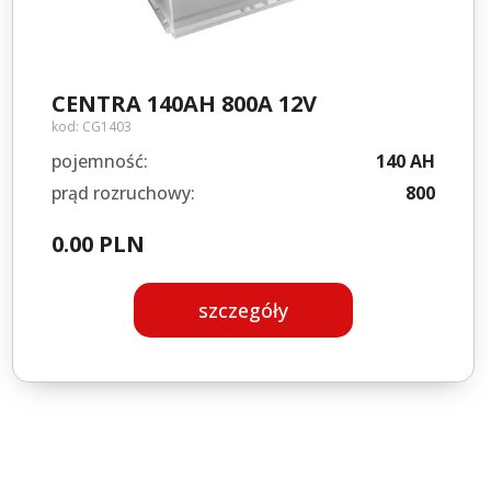
CENTRA 140AH 800A 12V
kod:
CG1403
pojemność:
140 AH
prąd rozruchowy:
800
0.00 PLN
szczegóły