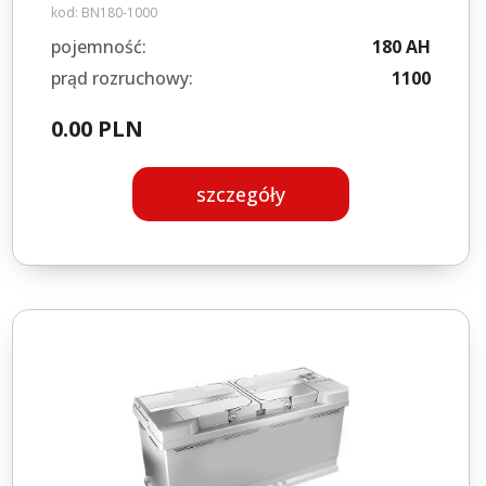
kod:
BN180-1000
pojemność:
180 AH
prąd rozruchowy:
1100
0.00 PLN
szczegóły